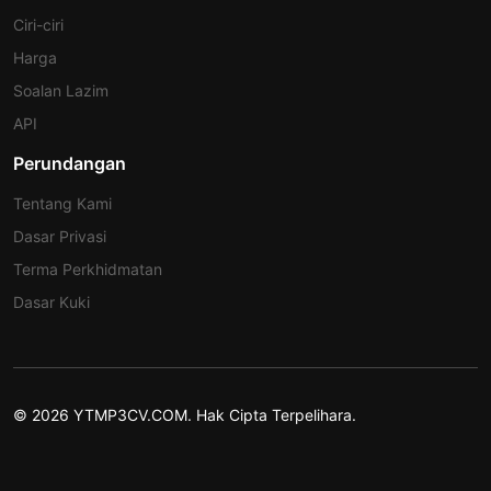
Ciri-ciri
Harga
Soalan Lazim
API
Perundangan
Tentang Kami
Dasar Privasi
Terma Perkhidmatan
Dasar Kuki
© 2026 YTMP3CV.COM. Hak Cipta Terpelihara.