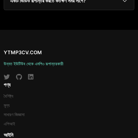
একটি ভিডিও রূপান্তর করতে কতক্ষণ সময় লাগে?
YTMP3CV.COM
উন্নত ইউটিউব থেকে এমপি৩ রূপান্তরকারী
পণ্য
বৈশিষ্ট্য
মূল্য
সাধারণ জিজ্ঞাসা
এপিআই
আইনি