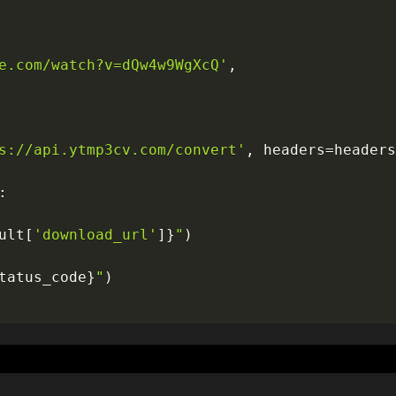
e.com/watch?v=dQw4w9WgXcQ'
,
s://api.ytmp3cv.com/convert'
,
 headers
=
headers
:
ult
[
'download_url'
]
}
"
)
tatus_code
}
"
)