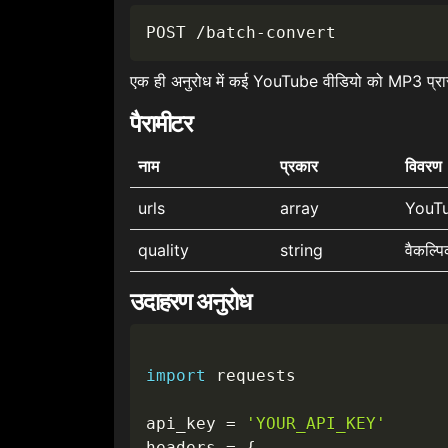
POST /batch-convert
एक ही अनुरोध में कई YouTube वीडियो को MP3 प्रारू
पैरामीटर
नाम
प्रकार
विवरण
urls
array
YouTu
quality
string
वैकल्पि
उदाहरण अनुरोध
import
 requests

api_key 
=
'YOUR_API_KEY'
headers 
=
{