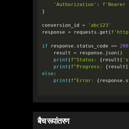
'Authorization'
:
f'Bearer 
}
conversion_id 
=
'abc123'
response 
=
 requests
.
get
(
f'http
if
 response
.
status_code 
==
200
    result 
=
 response
.
json
(
)
print
(
f"Status: 
{
result
[
's
print
(
f"Progress: 
{
result
[
else
:
print
(
f"Error: 
{
response
.
s
बैच रूपांतरण