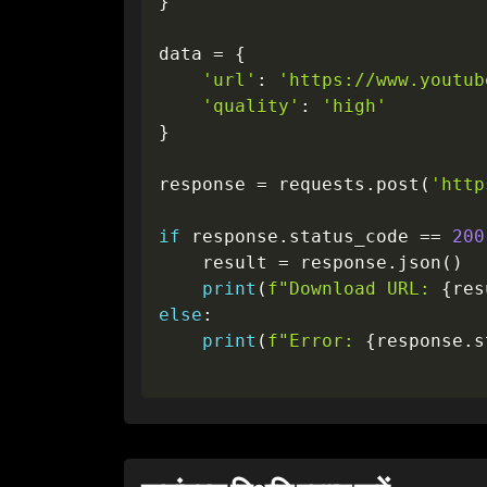
}
data 
=
{
'url'
:
'https://www.youtub
'quality'
:
'high'
}
response 
=
 requests
.
post
(
'http
if
 response
.
status_code 
==
200
    result 
=
 response
.
json
(
)
print
(
f"Download URL: 
{
res
else
:
print
(
f"Error: 
{
response
.
s