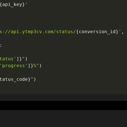
{
api_key
}
'
s://api.ytmp3cv.com/status/
{
conversion_id
}
'
,
 
:
tatus'
]
}
"
)
'progress'
]
}
%"
)
tatus_code
}
"
)