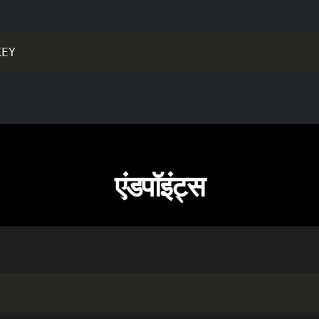
KEY
एंडपॉइंट्स