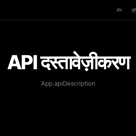
होम
सुव
API दस्तावेज़ीकरण
App.apiDescription