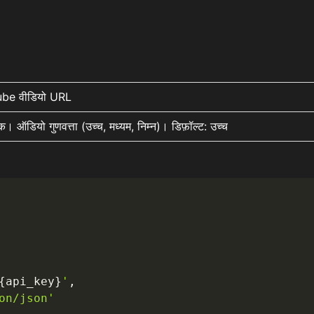
be वीडियो URL
क। ऑडियो गुणवत्ता (उच्च, मध्यम, निम्न)। डिफ़ॉल्ट: उच्च
{
api_key
}
'
,
on/json'